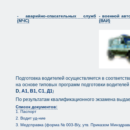
- аварийно-спасательных служб
- военной ав
(МЧС)
(ВАИ)
Подготовка водителей осуществляется в соответст
на основе типовых программ подготовки водителей
D,
А1, В1, С1, Д1
)
По результатам квалификационного экзамена выдае
Список документов:
1. Паспорт
2. Водит уд-ние
3. Медсправка (форма № 003-В/у, утв. Приказом Минздра