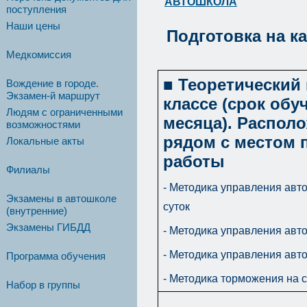
АВТОШКОЛА
поступления
Наши цены
Подготовка на к
Медкомиссия
■ Теоретический 
Вождение в городе.
Экзамен-й маршрут
классе (срок обу
Людям с ограниченными
месяца). Распол
возможностями
рядом с местом 
Локальные акты
работы
Филиалы
- Методика управления авт
Экзамены в автошколе
суток
(внутренние)
Экзамены ГИБДД
- Методика управления авт
- Методика управления авт
Программа обучения
- Методика торможения на с
Набор в группы